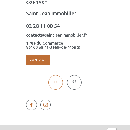
CONTACT
Saint Jean Immobilier
Orouët Imm
02 28 11 00 54
02 51 59 6
.fr
contact@saintjeanimmobilier.fr
dalila@saintj
1 rue du Commerce
44 ter avenu
s
85160 Saint-Jean-de-Monts
85160 Saint-
CONTACT
02
01