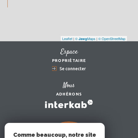
Leaflet
|
©
Maps
|
© OpenStreetMap
Jawg
Espace
PROPRIÉTAIRE
Se connecter
Nous
ADHÉRONS
Comme beaucoup, notre site