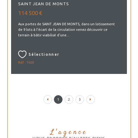
SAINT JEAN DE MONTS
114 500 €
Aux portes de SAINT JEAN DE MONTS, dans un lotissement
de 9 lots à l'écart de la circulation venez découvrir ce
terrain à bâtir viabilisé d'une...
Sélectionner
Réf : 1609
1
2
3
L'agence