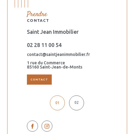
Prendre
CONTACT
Saint Jean Immobilier
Orouët Imm
02 28 11 00 54
02 51 59 6
.fr
contact@saintjeanimmobilier.fr
dalila@saintj
1 rue du Commerce
44 ter avenu
s
85160 Saint-Jean-de-Monts
85160 Saint-
CONTACT
02
01