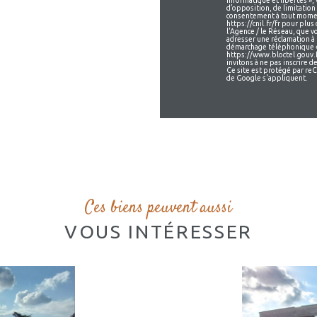
informatique et libertés », 
d’opposition, de limitation
consentement à tout moment
https://cnil.fr/fr pour plus
l'Agence / le Réseau, que v
adresser une réclamation à 
démarchage téléphonique « B
https://www.bloctel.gouv.f
invitons à ne pas inscrire 
Ce site est protégé par r
de Google s'appliquent.
Ces biens peuvent aussi
VOUS INTÉRESSER