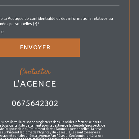
de la Politique de confidentialité et des informations relatives au
nées personnelles (*)*
re
ENVOYER
contacter
L'AGENCE
0675642302
 sur ce formulaire sont enregistrées dans un fichier informatisé par La
Sous-traitant du traitement pour la gestion de la clientèle/prospects de
este Responsable du Traitement de vos Données personnelles. La base
 sur l'intérêt légitime de l'Agence / du Réseau. Elles sont conservées
sion et sont destinées à l'Agence / au Réseau. Conformément à la loi «