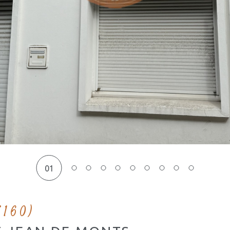
01
5160)