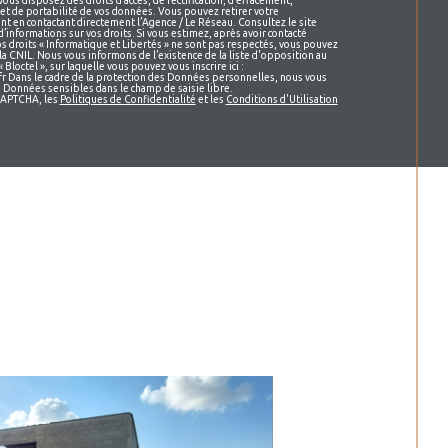
vous disposez des droits d’accès, de rectification, d’effacement,
 et de portabilité de vos données. Vous pouvez retirer votre
 en contactant directement l’Agence / Le Réseau. Consultez le site
 d’informations sur vos droits. Si vous estimez, après avoir contacté
os droits « Informatique et Libertés » ne sont pas respectés, vous pouvez
la CNIL. Nous vous informons de l’existence de la liste d'opposition au
loctel », sur laquelle vous pouvez vous inscrire ici :
r Dans le cadre de la protection des Données personnelles, nous vous
de Données sensibles dans le champ de saisie libre.
eCAPTCHA, les
Politiques de Confidentialité
et les
Conditions d'Utilisation