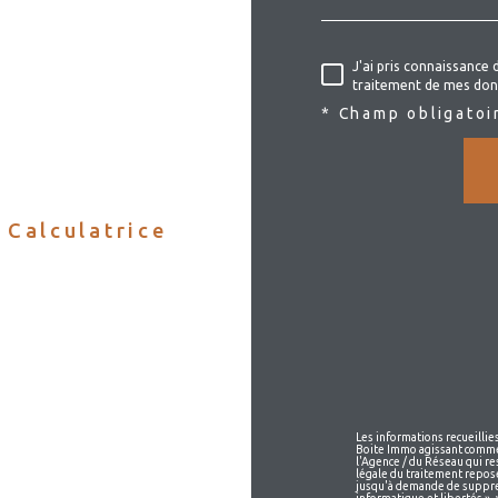
J'ai pris connaissance 
traitement de mes don
* Champ obligatoi
Calculatrice
Les informations recueillies
Boite Immo agissant comme 
l'Agence / du Réseau qui r
légale du traitement repose
jusqu'à demande de suppres