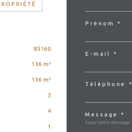
PROPRIÉTÉ
Prénom *
85160
E-mail *
136 m²
136 m²
Téléphone 
3
4
Message *
1