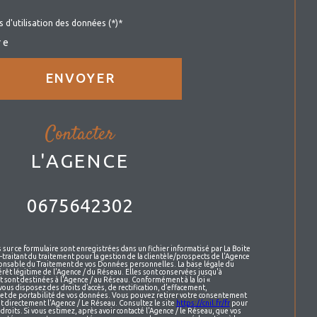
s d'utilisation des données (*)*
re
ENVOYER
contacter
L'AGENCE
0675642302
s sur ce formulaire sont enregistrées dans un fichier informatisé par La Boite
raitant du traitement pour la gestion de la clientèle/prospects de l'Agence
onsable du Traitement de vos Données personnelles. La base légale du
érêt légitime de l'Agence / du Réseau. Elles sont conservées jusqu'à
sont destinées à l'Agence / au Réseau. Conformément à la loi «
vous disposez des droits d’accès, de rectification, d’effacement,
n et de portabilité de vos données. Vous pouvez retirer votre consentement
t directement l’Agence / Le Réseau. Consultez le site
https://cnil.fr/fr
pour
droits. Si vous estimez, après avoir contacté l'Agence / le Réseau, que vos