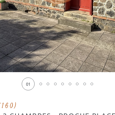
01
5160)