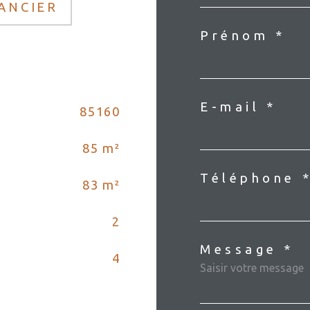
NANCIER
Prénom *
E-mail *
85160
85 m²
Téléphone 
83 m²
2
Message *
4