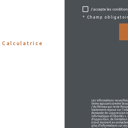
J'accepte les condition
* Champ obligatoi
Calculatrice
Les informations recueillie
Immo agissant comme Sous-t
/ du Réseau qui reste Resp
traitement repose sur l'int
demande de suppression et 
informatique et libertés », 
d’opposition, de limitatio
à tout moment en contactan
plus d’informations sur vos 