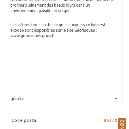
profiter pleinement des beaux jours dans un 
environnement paisible et soigné.
Les informations sur les risques auxquels ce bien est 
exposé sont disponibles sur le site Géorisques : 
www.georisques.gouv.fr
général
TRAD_SIROCCO_Caracteristique
Valeurs
Code postal
85160