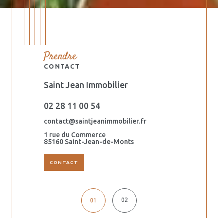
Prendre
CONTACT
Saint Jean Immobilier
Orouët Imm
02 28 11 00 54
02 51 59 6
.fr
contact@saintjeanimmobilier.fr
dalila@saintj
1 rue du Commerce
44 ter avenu
s
85160 Saint-Jean-de-Monts
85160 Saint-
CONTACT
02
01