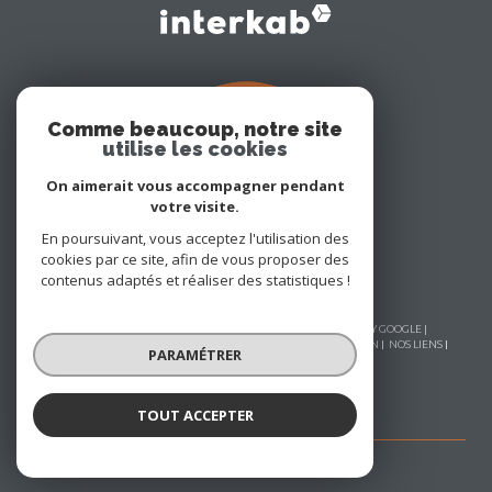
Comme beaucoup, notre site
utilise les cookies
On aimerait vous accompagner pendant
votre visite.
En poursuivant, vous acceptez l'utilisation des
cookies par ce site, afin de vous proposer des
contenus adaptés et réaliser des statistiques !
© 2026 | TOUS DROITS RÉSERVÉS | TRADUCTION POWERED BY GOOGLE |
NOS HONORAIRES
PLAN DU SITE
MENTIONS LÉGALES
ADMIN
NOS LIENS
PARAMÉTRER
POLITIQUE RGPD
COOKIES
TOUT ACCEPTER