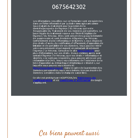
0675642302
Les informations recueillies sur ce formulaire sont enregistrées
dans un fichier informatisé par La Boite Immo agissant comme
Sous-traitant du traitement pour la gestion de la
clientèle/prospects de l'Agence / du Réseau qui reste
Responsable du Traitement de vos Données personnelles. La
base légale du traitement repose sur l'intérêt légitime de
l'Agence / du Réseau. Elles sont conservées jusqu'à demande
de suppression et sont destinées à l'Agence / au Réseau.
Conformément à la loi « informatique et libertés », vous disposez
des droits d’accès, de rectification, d’effacement, d’opposition, de
limitation et de portabilité de vos données. Vous pouvez retirer
votre consentement à tout moment en contactant directement
l’Agence / Le Réseau. Consultez le site
https://cnil.fr/fr
pour
plus d’informations sur vos droits. Si vous estimez, après avoir
contacté l'Agence / le Réseau, que vos droits « Informatique et
Libertés » ne sont pas respectés, vous pouvez adresser une
réclamation à la CNIL. Nous vous informons de l’existence de la
liste d'opposition au démarchage téléphonique « Bloctel », sur
laquelle vous pouvez vous inscrire ici :
https://www.bloctel.gouv.fr
. Dans le cadre de la protection des
Données personnelles, nous vous invitons à ne pas inscrire de
Données sensibles dans le champ de saisie libre.
Ce site est protégé par reCAPTCHA, les
Politiques de
Confidentialité
et es
Conditions d'utilisation
de Google
s'appliquent.
Ces biens peuvent aussi